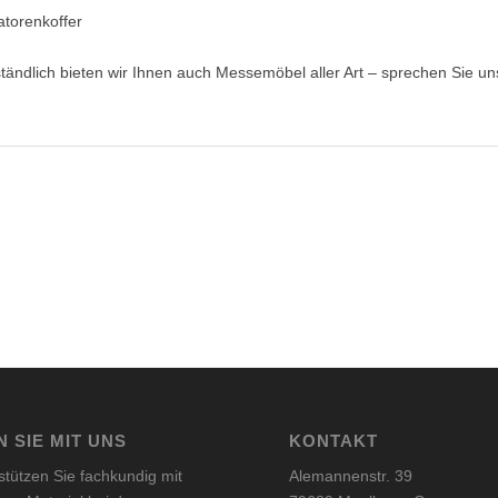
torenkoffer
tändlich bieten wir Ihnen auch Messemöbel aller Art – sprechen Sie un
 SIE MIT UNS
KONTAKT
stützen Sie fachkundig mit
Alemannenstr. 39