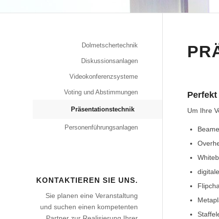
Dolmetschertechnik
PR
Diskussionsanlagen
Videokonferenzsysteme
Voting und Abstimmungen
Perfekt
Präsentationstechnik
Um Ihre Ve
Personenführungsanlagen
Beame
Overhe
Whiteb
digita
KONTAKTIEREN SIE UNS.
Flipcha
Sie planen eine Veranstaltung
Metapl
und suchen einen kompetenten
Staffel
Partner zur Realisierung Ihrer